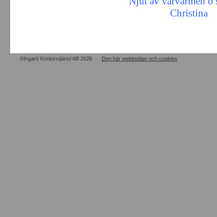
Njut av vårvärmen o
Christina
©Ingarö Kontorstjänst AB 2026
Den här webbsidan och cookies