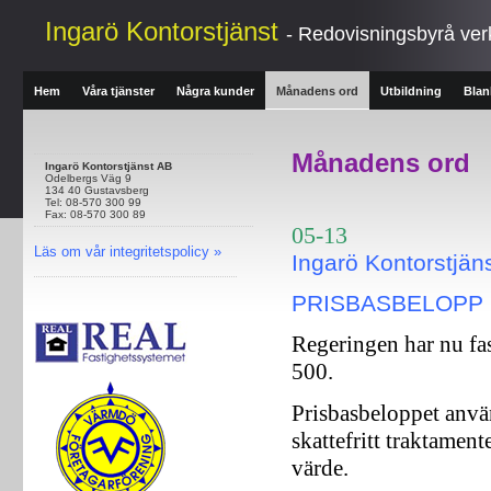
Ingarö Kontorstjänst
- Redovisningsbyrå ve
Hem
Våra tjänster
Några kunder
Månadens ord
Utbildning
Blan
Månadens ord
Ingarö Kontorstjänst AB
Odelbergs Väg 9
134 40 Gustavsberg
Tel: 08-570 300 99
Fax: 08-570 300 89
05-13
Läs om vår integritetspolicy »
Ingarö Kontorstjän
PRISBASBELOPP 
Regeringen har nu fas
500.
Prisbasbeloppet anvä
skattefritt traktamen
värde.