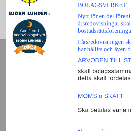
BOLAGSVERKET
Nytt för en del fören
årsredovisningar skall
bostadsrättsförening
I årsredovisningen ska
har hållits och även 
ARVODEN TILL S
skall bolagsstämm
detta skall fördela
MOMS o SKATT
Ska betalas varje 
==