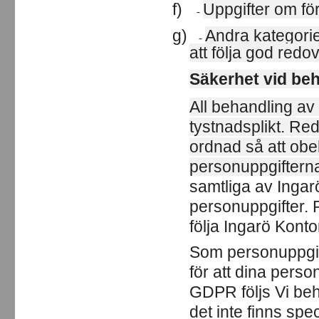
f)
Uppgifter om fö
-
g)
Andra kategorie
-
att följa god red
Säkerhet vid be
All behandling av
tystnadsplikt. Re
ordnad så att obeh
personuppgiftern
samtliga av Ingar
personuppgifter. 
följa Ingarö Kont
Som personuppgif
för att dina perso
GDPR följs Vi beh
det inte finns spe