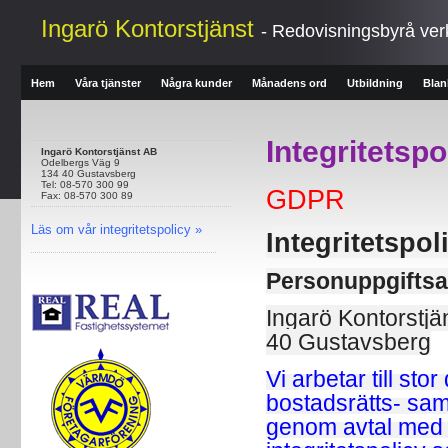
Ingarö Kontorstjänst
- Redovisningsbyrå ve
Hem
Våra tjänster
Några kunder
Månadens ord
Utbildning
Blan
Integritetsp
Ingarö Kontorstjänst AB
Odelbergs Väg 9
134 40 Gustavsberg
Tel: 08-570 300 99
GDPR
Fax: 08-570 300 89
Läs om vår integritetspolicy »
Integritetspol
Personuppgiftsa
Ingarö Kontorstj
40 Gustavsberg
Vi arbetar till st
bostadsrätts- sam
genom avtal med 