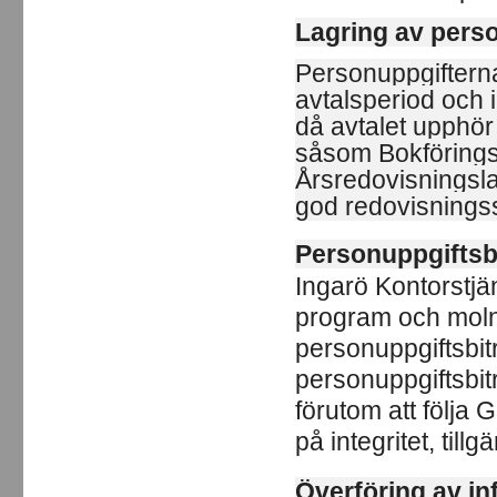
Lagring av pers
Personuppgiftern
avtalsperiod och 
då avtalet upphör 
såsom Bokförings
Årsredovisningsl
god redovisnings
Personuppgiftsbi
Ingarö Kontorstjä
program och molnt
personuppgiftsbit
personuppgiftsbit
förutom att följa
på integritet, till
Överföring av in