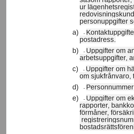
ur lägenhetsregi
redovisningskund
personuppgifter 
a)
Kontaktuppgift
-
postadress.
b)
Uppgifter om a
-
arbetsuppgifter, a
c)
Uppgifter om hä
-
om sjukfrånvaro, 
d)
Personnummer
-
e)
Uppgifter om e
-
rapporter, bankko
förmåner, försäkr
registreringsnumm
bostadsrättsfören