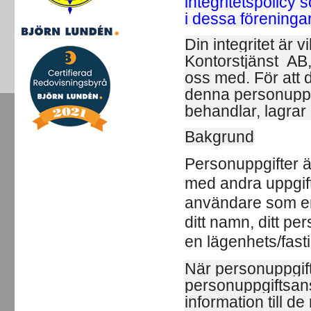
integritetspolicy
i dessa föreningar
Din integritet är 
Kontorstjänst AB,
oss med. För att 
denna personuppgi
behandlar, lagrar
Bakgrund
Personuppgifter är
med andra uppgift
användare som en 
ditt namn, ditt pe
en lägenhets/fast
När personuppgif
personuppgiftsans
information till d