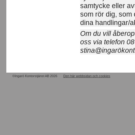
samtycke eller av
som rör dig, som d
dina handlingar/ak
Om du vill åberop
oss via telefon 0
stina@ingarökont
©Ingarö Kontorstjänst AB 2026
Den här webbsidan och cookies