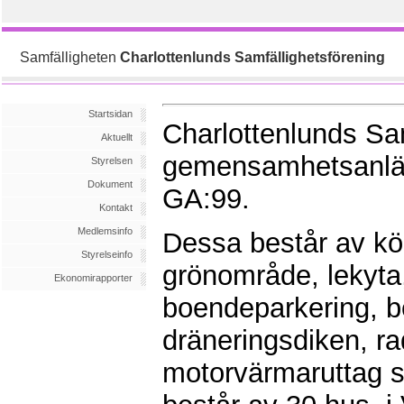
Samfälligheten
Charlottenlunds Samfällighetsförening
Startsidan
Charlottenlunds Sam
Aktuellt
gemensamhetsanlä
Styrelsen
Dokument
GA:99.
Kontakt
Medlemsinfo
Dessa består av kör
Styrelseinfo
grönområde, lekyta
Ekonomirapporter
boendeparkering, be
dräneringsdiken, rad
motorvärmaruttag sa