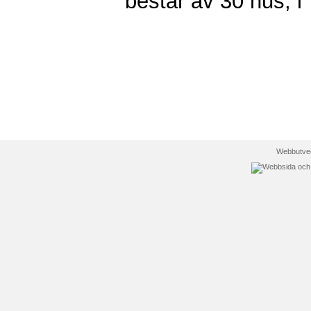
består av 30 hus,
Webbutvec